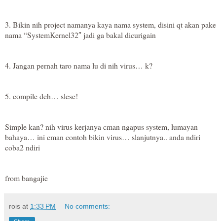
3. Bikin nih project namanya kaya nama system, disini qt akan pake
nama “SystemKernel32″ jadi ga bakal dicurigain
4. Jangan pernah taro nama lu di nih virus… k?
5. compile deh… slese!
Simple kan? nih virus kerjanya cman ngapus system, lumayan
bahaya… ini cman contoh bikin virus… slanjutnya.. anda ndiri
coba2 ndiri
from bangajie
rois
at
1:33 PM
No comments: