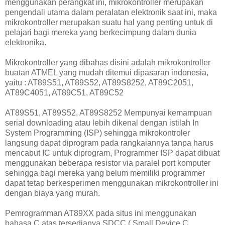
menggunakan perangkat ini, mikrokontroller merupakan
pengendali utama dalam peralatan elektronik saat ini, maka
mikrokontroller merupakan suatu hal yang penting untuk di
pelajari bagi mereka yang berkecimpung dalam dunia
elektronika.
Mikrokontroller yang dibahas disini adalah mikrokontroller
buatan ATMEL yang mudah ditemui dipasaran indonesia,
yaitu : AT89S51, AT89S52, AT89S8252, AT89C2051,
AT89C4051, AT89C51, AT89C52
AT89S51, AT89S52, AT89S8252 Mempunyai kemampuan
serial downloading atau lebih dikenal dengan istilah In
System Programming (ISP) sehingga mikrokontroler
langsung dapat diprogram pada rangkaiannya tanpa harus
mencabut IC untuk diprogram, Programmer ISP dapat dibuat
menggunakan beberapa resistor via paralel port komputer
sehingga bagi mereka yang belum memiliki programmer
dapat tetap berkesperimen menggunakan mikrokontroller ini
dengan biaya yang murah.
Pemrogramman AT89XX pada situs ini menggunakan
bahasa C atas tersedianya SDCC ( Small Device C